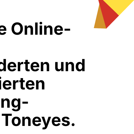
e Online-
derten und
ierten
ing-
 Toneyes.