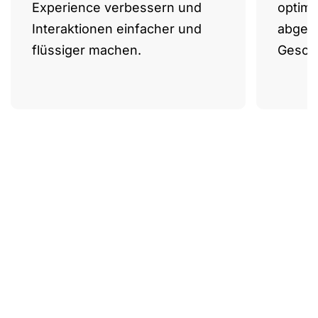
Experience verbessern und
optimi
Interaktionen einfacher und
abgest
flüssiger machen.
Geschä