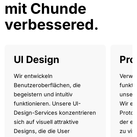
mit Chunde
verbessered.
UI Design
Pro
Wir entwickeln
Verwan
Benutzeroberflächen, die
funkti
begeistern und intuitiv
unsere
funktionieren. Unsere UI-
Wir en
Design-Services konzentrieren
Protot
sich auf visuell attraktive
der ei
Designs, die die User
zu vis